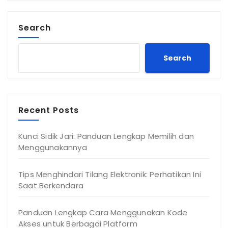
Search
Search
Recent Posts
Kunci Sidik Jari: Panduan Lengkap Memilih dan
Menggunakannya
Tips Menghindari Tilang Elektronik: Perhatikan Ini
Saat Berkendara
Panduan Lengkap Cara Menggunakan Kode
Akses untuk Berbagai Platform