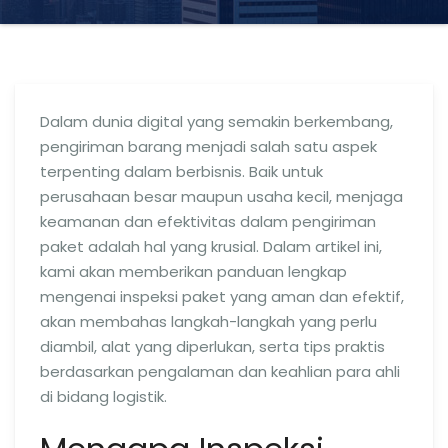
Dalam dunia digital yang semakin berkembang,
pengiriman barang menjadi salah satu aspek
terpenting dalam berbisnis. Baik untuk
perusahaan besar maupun usaha kecil, menjaga
keamanan dan efektivitas dalam pengiriman
paket adalah hal yang krusial. Dalam artikel ini,
kami akan memberikan panduan lengkap
mengenai inspeksi paket yang aman dan efektif,
akan membahas langkah-langkah yang perlu
diambil, alat yang diperlukan, serta tips praktis
berdasarkan pengalaman dan keahlian para ahli
di bidang logistik.