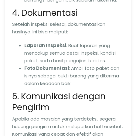
4. Dokumentasi
Setelah inspeksi selesai, dokumentasikan
hasilnya. Ini bisa meliputi:
Laporan Inspeksi
: Buat laporan yang
mencakup semua detail inspeksi, kondisi
paket, serta hasil pengujian kualitas.
Foto Dokumentasi
: Ambil foto paket dan
isinya sebagai bukti barang yang diterima
dalam keadaan baik.
5. Komunikasi dengan
Pengirim
Apabila ada masalah yang terdeteksi, segera
hubungi pengirim untuk melaporkan hal tersebut.
Komunikasi yang cepat dan efektif akan