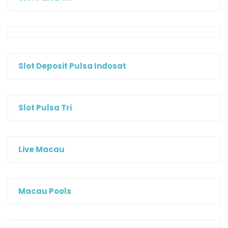
Slot Deposit Pulsa Indosat
Slot Pulsa Tri
Live Macau
Macau Pools