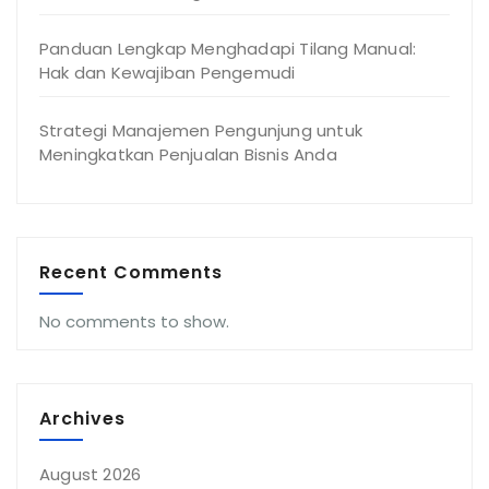
Panduan Lengkap Menghadapi Tilang Manual:
Hak dan Kewajiban Pengemudi
Strategi Manajemen Pengunjung untuk
Meningkatkan Penjualan Bisnis Anda
Recent Comments
No comments to show.
Archives
August 2026