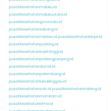
pusatkesehatanmaluku.id
pusatkesehatanmalukuutara.id
pusatkesehatangorontalo.id
pusatkesehatansabang.id
pusatkesehatanmedan.id
pusatkesehatanbinjai.id
pusatkesehatanpadang.id
pusatkesehatanbukittinggi.id
pusatkesehatanpadangpanjang.id
pusatkesehatandumai.id
pusatkesehatanpalembang.id
pusatkesehatanlubuklinggau.id
pusatkesehatansolo.id
pusatkesehatanmalang.id
pusatkesehatanmataram.id
pusatkesehatanbima.id
pusatkesehatansingkawang.id