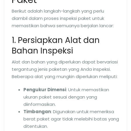
Berikut adalah langkah-langkah yang perlu
diambil dalam proses inspeksi paket untuk
memastikan bahwa semuanya berjalan lancar:
1. Persiapkan Alat dan
Bahan Inspeksi
Alat dan bahan yang diperlukan dapat bervariasi
tergantung jenis paketan yang Anda inspeksi.
Beberapa alat yang mungkin diperlukan meliputi:
Pengukur Dimensi
: Untuk memastikan
ukuran paket sesuai dengan yang
diinformasikan.
Timbangan
: Digunakan untuk memeriksa
berat paket agar tidak melebihi batas yang
ditentukan.