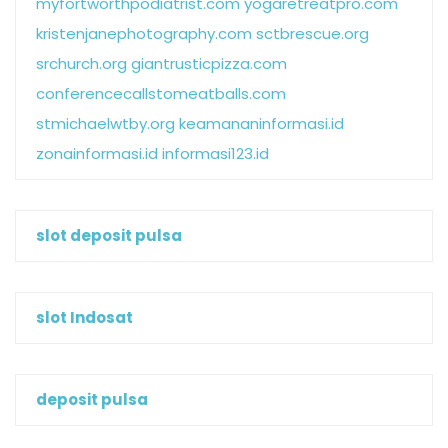
myfortworthpodiatrist.com
yogaretreatpro.com
kristenjanephotography.com
sctbrescue.org
srchurch.org
giantrusticpizza.com
conferencecallstomeatballs.com
stmichaelwtby.org
keamananinformasi.id
zonainformasi.id
informasi123.id
slot deposit pulsa
slot Indosat
deposit pulsa