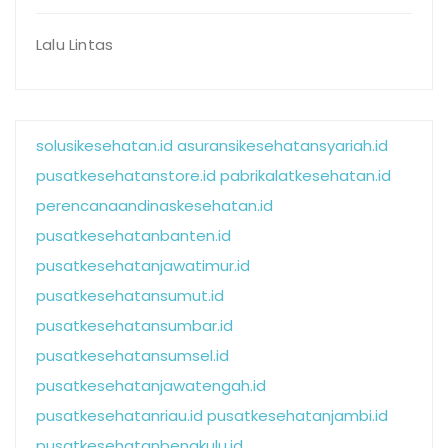
Lalu Lintas
solusikesehatan.id
asuransikesehatansyariah.id
pusatkesehatanstore.id
pabrikalatkesehatan.id
perencanaandinaskesehatan.id
pusatkesehatanbanten.id
pusatkesehatanjawatimur.id
pusatkesehatansumut.id
pusatkesehatansumbar.id
pusatkesehatansumsel.id
pusatkesehatanjawatengah.id
pusatkesehatanriau.id
pusatkesehatanjambi.id
pusatkesehatanbengkulu.id