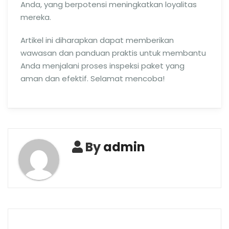
Anda, yang berpotensi meningkatkan loyalitas
mereka.
Artikel ini diharapkan dapat memberikan
wawasan dan panduan praktis untuk membantu
Anda menjalani proses inspeksi paket yang
aman dan efektif. Selamat mencoba!
By
admin