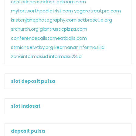
costaricacasadaretodream.com
myfortworthpodiatrist.com
yogaretreatpro.com
kristenjanephotography.com
sctbrescue.org
srchurch.org
giantrusticpizza.com
conferencecallstomeatballs.com
stmichaelwtby.org
keamananinformasi.id
zonainformasi.id
informasi123.id
slot deposit pulsa
slot Indosat
deposit pulsa