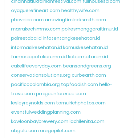
cincinnatiukrainianfestival.com
fullhousesa.com
oyaguerefineart.com
healthywife.com
pbcvoice.com
amazingtimlocksmith.com
marrakechimmo.com
polresmanggaraitimur.id
polrestoba.id
infotentangkesehatan.id
informasikesehatan.id
kamuskesehatan.id
farmasiapotekerumm.id
kabarmataram.id
cakelifeeveryday.com
beansandgreens.org
conservationsolutions.org
curbearth.com
pacificocolombia.org
topfoodish.com
hello-
trove.com
pmigconference.com
lesleyreynolds.com
tomulrichphotos.com
eventfulweddingplanning.com
kowloonbaybrewery.com
lachilenita.com
abgolo.com
oregopilot.com