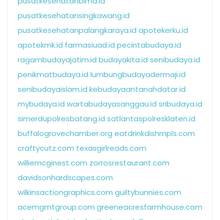
pusatkesehatanbima.id
pusatkesehatansingkawang.id
pusatkesehatanpalangkaraya.id
apotekerku.id
apotekmk.id
farmasiuad.id
pecintabudaya.id
ragambudayajatim.id
budayakita.id
senibudaya.id
penikmatbudaya.id
lumbungbudayadermaji.id
senibudayaislam.id
kebudayaantanahdatar.id
mybudaya.id
wartabudayasanggau.id
sribudaya.id
simerdupolresbatang.id
satlantaspolresklaten.id
buffalogrovechamber.org
eatdrinkdishmpls.com
craftycutz.com
texasgirlreads.com
williemcginest.com
zorrosrestaurant.com
davidsonhardscapes.com
wilkinsactiongraphics.com
guiltybunnies.com
acemgmtgroup.com
greeneacresfarmhouse.com