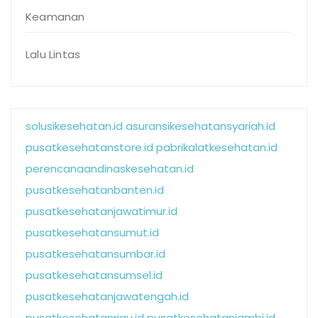
Keamanan
Lalu Lintas
solusikesehatan.id
asuransikesehatansyariah.id
pusatkesehatanstore.id
pabrikalatkesehatan.id
perencanaandinaskesehatan.id
pusatkesehatanbanten.id
pusatkesehatanjawatimur.id
pusatkesehatansumut.id
pusatkesehatansumbar.id
pusatkesehatansumsel.id
pusatkesehatanjawatengah.id
pusatkesehatanriau.id
pusatkesehatanjambi.id