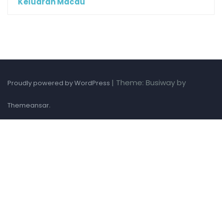
Keluaran Macau
|
Theme: Busiway by
Proudly powered by WordPress
.
Themeansar