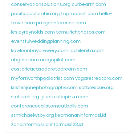
conservationsolutions.org
curbearth.com
pacificocolombia.org
topfoodish.com
hello-
trove.com
pmigconference.com
lesleyreynolds.com
tomulrichphotos.com
eventfulweddingplanning.com
kowloonbaybrewery.com
lachilenita.com
abgolo.com
oregopilot.com
costaricacasadaretodream.com
myfortworthpodiatrist.com
yogaretreatpro.com
kristenjanephotography.com
sctbrescue.org
srchurch.org
giantrusticpizza.com
conferencecallstomeatballs.com
stmichaelwtby.org
keamananinformasi.id
zonainformasi.id
informasi123.id