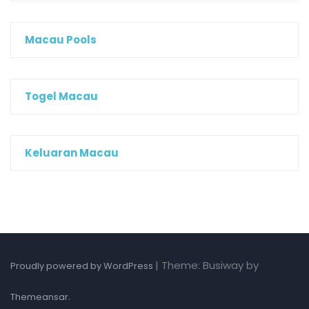
Macau Pools
Togel Macau
Keluaran Macau
|
Theme: Busiway by
Proudly powered by WordPress
.
Themeansar