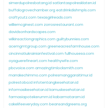
simerdupolresbatang.id
satlantaspolresklaten.id
buffalogrovechamber.org
eatdrinkdishmpls.com
craftycutz.com
texasgirlreads.com
williemcginest.com
zorrosrestaurant.com
davidsonhardscapes.com
wilkinsactiongraphics.com
guiltybunnies.com
acemgmtgroup.com
greeneacresfarmhouse.com
cincinnatiukrainianfestival.com
fullhousesa.com
oyaguerefineart.com
healthywife.com
pbcvoice.com
amazingtimlocksmith.com
marrakechimmo.com
polresmanggaraitimur.id
polrestoba.id
infotentangkesehatan.id
informasikesehatan.id
kamuskesehatan.id
farmasiapotekerumm.id
kabarmataram.id
cakelifeeveryday.com
beansandgreens.org