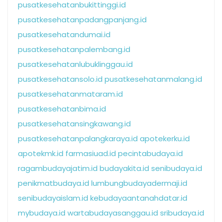
pusatkesehatanbukittinggi.id
pusatkesehatanpadangpanjang.id
pusatkesehatandumai.id
pusatkesehatanpalembang.id
pusatkesehatanlubuklinggau.id
pusatkesehatansolo.id
pusatkesehatanmalang.id
pusatkesehatanmataram.id
pusatkesehatanbima.id
pusatkesehatansingkawang.id
pusatkesehatanpalangkaraya.id
apotekerku.id
apotekmk.id
farmasiuad.id
pecintabudaya.id
ragambudayajatim.id
budayakita.id
senibudaya.id
penikmatbudaya.id
lumbungbudayadermaji.id
senibudayaislam.id
kebudayaantanahdatar.id
mybudaya.id
wartabudayasanggau.id
sribudaya.id