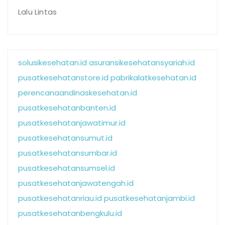
Lalu Lintas
solusikesehatan.id
asuransikesehatansyariah.id
pusatkesehatanstore.id
pabrikalatkesehatan.id
perencanaandinaskesehatan.id
pusatkesehatanbanten.id
pusatkesehatanjawatimur.id
pusatkesehatansumut.id
pusatkesehatansumbar.id
pusatkesehatansumsel.id
pusatkesehatanjawatengah.id
pusatkesehatanriau.id
pusatkesehatanjambi.id
pusatkesehatanbengkulu.id