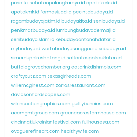
pusatkesehatanpalangkaraya.id
apotekerku.id
apotekmk.id
farmasiuad.id
pecintabudaya.id
ragambudayajatim.id
budayakita.id
senibudaya.id
penikmatbudaya.id
lumbungbudayadermaji.id
senibudayaislam.id
kebudayaantanahdatar.id
mybudaya.id
wartabudayasanggau.id
sribudaya.id
simerdupolresbatang.id
satlantaspolresklaten.id
buffalogrovechamber.org
eatdrinkdishmpls.com
craftycutz.com
texasgirlreads.com
williemcginest.com
zorrosrestaurant.com
davidsonhardscapes.com
wilkinsactiongraphics.com
guiltybunnies.com
acemgmtgroup.com
greeneacresfarmhouse.com
cincinnatiukrainianfestival.com
fullhousesa.com
oyaguerefineart.com
healthywife.com