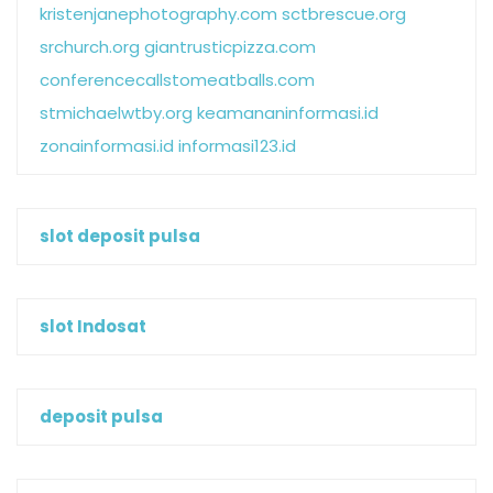
kristenjanephotography.com
sctbrescue.org
srchurch.org
giantrusticpizza.com
conferencecallstomeatballs.com
stmichaelwtby.org
keamananinformasi.id
zonainformasi.id
informasi123.id
slot deposit pulsa
slot Indosat
deposit pulsa