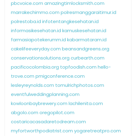
pbcvoice.com
amazingtimlocksmith.com
marrakechimmo.com
polresmanggaraitimur.id
polrestoba.id
infotentangkesehatan.id
informasikesehatan.id
kamuskesehatan.id
farmasiapotekerumm.id
kabarmataram.id
cakelifeeveryday.com
beansandgreens.org
conservationsolutions.org
curbearth.com
pacificocolombia.org
topfoodish.com
hello-
trove.com
pmigconference.com
lesleyreynolds.com
tomulrichphotos.com
eventfulweddingplanning.com
kowloonbaybrewery.com
lachilenita.com
abgolo.com
oregopilot.com
costaricacasadaretodream.com
myfortworthpodiatrist.com
yogaretreatpro.com