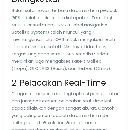
Salah satu inovasi terbaru dalam sistem pelacak
GPS adalah peningkatan ketepatan. Teknologi
Multi-Constellation GNSS (Global Navigation
Satellite System) telah muncul, yang
memungkinkan alat GPS untuk mengakses lebih
dari satu sistem satelit. Misalnya, tidak hanya
tergantung pada satelit GPS Amerika Serikat,
melainkan juga mengakses satelit Galileo
(Eropa), GLONASS (Rusia), dan BeiDou (China).
2. Pelacakan Real-Time
Dengan kemajuan teknologi aplikasi ponsel pintar
dan jaringan internet, pelacakan real-time kini
dapat dilakukan dengan sangat akurat. Contoh
yang paling umum adalah dalam sistem ride-
hailing seperti Gojek dan Grab, di mana
pengguna dapat melacak lokasi pengemudi