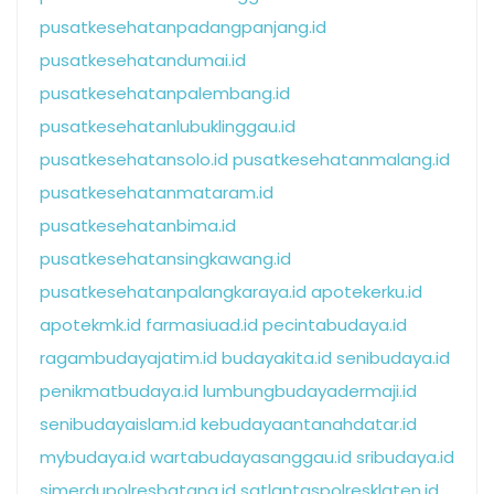
pusatkesehatanpadangpanjang.id
pusatkesehatandumai.id
pusatkesehatanpalembang.id
pusatkesehatanlubuklinggau.id
pusatkesehatansolo.id
pusatkesehatanmalang.id
pusatkesehatanmataram.id
pusatkesehatanbima.id
pusatkesehatansingkawang.id
pusatkesehatanpalangkaraya.id
apotekerku.id
apotekmk.id
farmasiuad.id
pecintabudaya.id
ragambudayajatim.id
budayakita.id
senibudaya.id
penikmatbudaya.id
lumbungbudayadermaji.id
senibudayaislam.id
kebudayaantanahdatar.id
mybudaya.id
wartabudayasanggau.id
sribudaya.id
simerdupolresbatang.id
satlantaspolresklaten.id