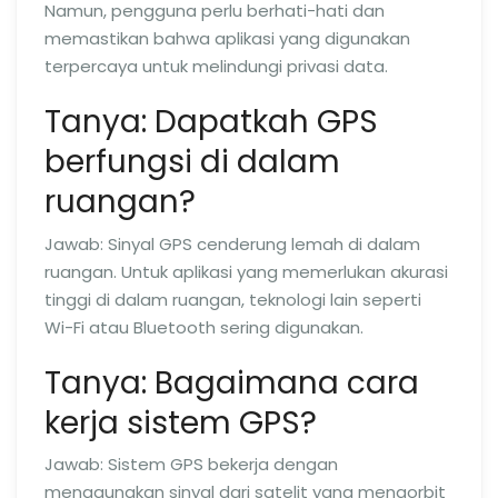
Namun, pengguna perlu berhati-hati dan
memastikan bahwa aplikasi yang digunakan
terpercaya untuk melindungi privasi data.
Tanya: Dapatkah GPS
berfungsi di dalam
ruangan?
Jawab: Sinyal GPS cenderung lemah di dalam
ruangan. Untuk aplikasi yang memerlukan akurasi
tinggi di dalam ruangan, teknologi lain seperti
Wi-Fi atau Bluetooth sering digunakan.
Tanya: Bagaimana cara
kerja sistem GPS?
Jawab: Sistem GPS bekerja dengan
menggunakan sinyal dari satelit yang mengorbit