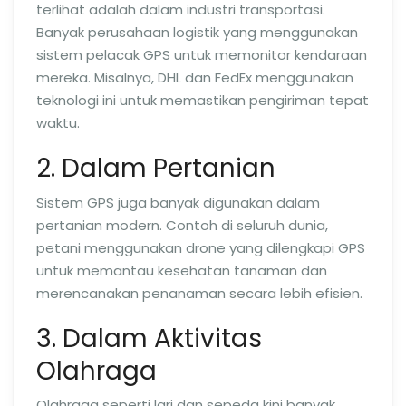
terlihat adalah dalam industri transportasi.
Banyak perusahaan logistik yang menggunakan
sistem pelacak GPS untuk memonitor kendaraan
mereka. Misalnya, DHL dan FedEx menggunakan
teknologi ini untuk memastikan pengiriman tepat
waktu.
2. Dalam Pertanian
Sistem GPS juga banyak digunakan dalam
pertanian modern. Contoh di seluruh dunia,
petani menggunakan drone yang dilengkapi GPS
untuk memantau kesehatan tanaman dan
merencanakan penanaman secara lebih efisien.
3. Dalam Aktivitas
Olahraga
Olahraga seperti lari dan sepeda kini banyak