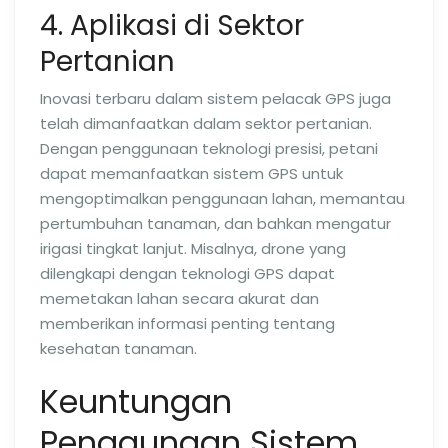
4. Aplikasi di Sektor
Pertanian
Inovasi terbaru dalam sistem pelacak GPS juga
telah dimanfaatkan dalam sektor pertanian.
Dengan penggunaan teknologi presisi, petani
dapat memanfaatkan sistem GPS untuk
mengoptimalkan penggunaan lahan, memantau
pertumbuhan tanaman, dan bahkan mengatur
irigasi tingkat lanjut. Misalnya, drone yang
dilengkapi dengan teknologi GPS dapat
memetakan lahan secara akurat dan
memberikan informasi penting tentang
kesehatan tanaman.
Keuntungan
Penggunaan Sistem