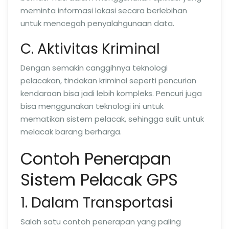
meminta informasi lokasi secara berlebihan
untuk mencegah penyalahgunaan data.
C. Aktivitas Kriminal
Dengan semakin canggihnya teknologi
pelacakan, tindakan kriminal seperti pencurian
kendaraan bisa jadi lebih kompleks. Pencuri juga
bisa menggunakan teknologi ini untuk
mematikan sistem pelacak, sehingga sulit untuk
melacak barang berharga.
Contoh Penerapan
Sistem Pelacak GPS
1. Dalam Transportasi
Salah satu contoh penerapan yang paling