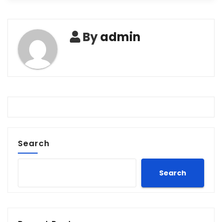
By
admin
Search
Search