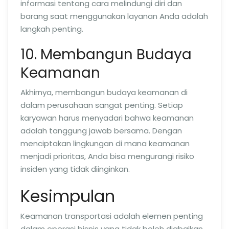
informasi tentang cara melindungi diri dan
barang saat menggunakan layanan Anda adalah
langkah penting.
10. Membangun Budaya
Keamanan
Akhirnya, membangun budaya keamanan di
dalam perusahaan sangat penting. Setiap
karyawan harus menyadari bahwa keamanan
adalah tanggung jawab bersama. Dengan
menciptakan lingkungan di mana keamanan
menjadi prioritas, Anda bisa mengurangi risiko
insiden yang tidak diinginkan.
Kesimpulan
Keamanan transportasi adalah elemen penting
dalam operasi bisnis yang tidak boleh diabaikan.