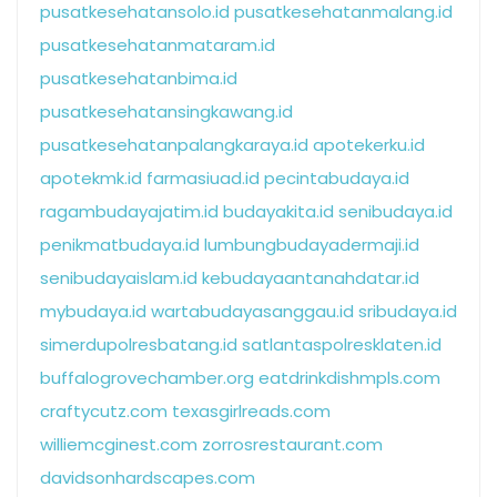
pusatkesehatansolo.id
pusatkesehatanmalang.id
pusatkesehatanmataram.id
pusatkesehatanbima.id
pusatkesehatansingkawang.id
pusatkesehatanpalangkaraya.id
apotekerku.id
apotekmk.id
farmasiuad.id
pecintabudaya.id
ragambudayajatim.id
budayakita.id
senibudaya.id
penikmatbudaya.id
lumbungbudayadermaji.id
senibudayaislam.id
kebudayaantanahdatar.id
mybudaya.id
wartabudayasanggau.id
sribudaya.id
simerdupolresbatang.id
satlantaspolresklaten.id
buffalogrovechamber.org
eatdrinkdishmpls.com
craftycutz.com
texasgirlreads.com
williemcginest.com
zorrosrestaurant.com
davidsonhardscapes.com