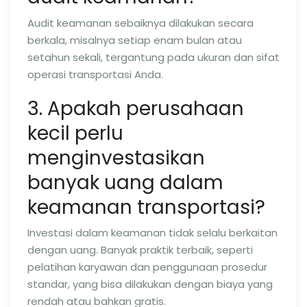
Audit keamanan sebaiknya dilakukan secara
berkala, misalnya setiap enam bulan atau
setahun sekali, tergantung pada ukuran dan sifat
operasi transportasi Anda.
3. Apakah perusahaan
kecil perlu
menginvestasikan
banyak uang dalam
keamanan transportasi?
Investasi dalam keamanan tidak selalu berkaitan
dengan uang. Banyak praktik terbaik, seperti
pelatihan karyawan dan penggunaan prosedur
standar, yang bisa dilakukan dengan biaya yang
rendah atau bahkan gratis.