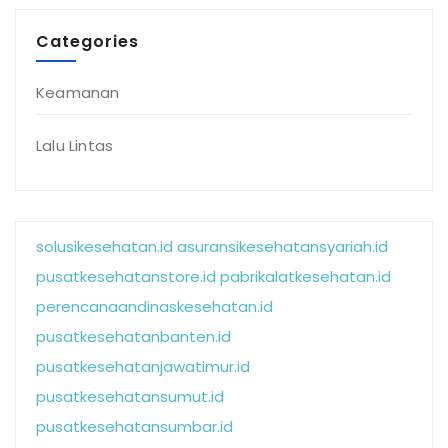
Categories
Keamanan
Lalu Lintas
solusikesehatan.id
asuransikesehatansyariah.id
pusatkesehatanstore.id
pabrikalatkesehatan.id
perencanaandinaskesehatan.id
pusatkesehatanbanten.id
pusatkesehatanjawatimur.id
pusatkesehatansumut.id
pusatkesehatansumbar.id