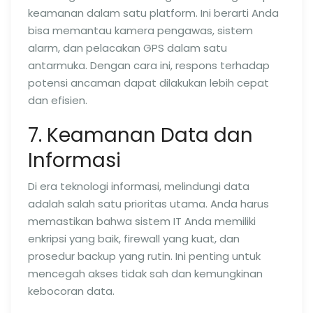
keamanan dalam satu platform. Ini berarti Anda
bisa memantau kamera pengawas, sistem
alarm, dan pelacakan GPS dalam satu
antarmuka. Dengan cara ini, respons terhadap
potensi ancaman dapat dilakukan lebih cepat
dan efisien.
7. Keamanan Data dan
Informasi
Di era teknologi informasi, melindungi data
adalah salah satu prioritas utama. Anda harus
memastikan bahwa sistem IT Anda memiliki
enkripsi yang baik, firewall yang kuat, dan
prosedur backup yang rutin. Ini penting untuk
mencegah akses tidak sah dan kemungkinan
kebocoran data.