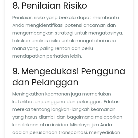
8. Penilaian Risiko
Penilaian risiko yang berkala dapat membantu
Anda mengidentifikasi potensi ancaman dan
mengembangkan strategi untuk mengatasinya.
Lakukan analisis risiko untuk mengetahui area
mana yang paling rentan dan perlu
mendapatkan perhatian lebih.
9. Mengedukasi Pengguna
dan Pelanggan
Meningkatkan keamanan juga memerlukan
keterlibatan pengguna dan pelanggan. Edukasi
mereka tentang langkah-langkah keamanan
yang harus diambil dan bagaimana melaporkan
kecelakaan atau insiden. Misalnya, jika Anda
adalah perusahaan transportasi, menyediakan