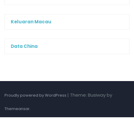
Keluaran Macau
Data China
|
Theme: Busiway by
Proudly powered by WordPress
.
Themeansar