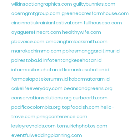
wilkinsactiongraphics.com
guiltybunnies.com
acemgmtgroup.com
greeneacresfarmhouse.com
cincinnatiukrainianfestival.com
fullhousesa.com
oyaguerefineart.com
healthywife.com
pbcvoice.com
amazingtimlocksmith.com
marrakechimmo.com
polresmanggaraitimur.id
polrestoba.id
infotentangkesehatan.id
informasikesehatan.id
kamuskesehatan.id
farmasiapotekerumm.id
kabarmataram.id
cakelifeeveryday.com
beansandgreens.org
conservationsolutions.org
curbearth.com
pacificocolombia.org
topfoodish.com
hello-
trove.com
pmigconference.com
lesleyreynolds.com
tomulrichphotos.com
eventfulweddingplanning.com