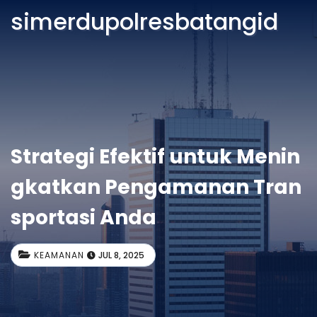
simerdupolresbatangid
Strategi Efektif untuk Menin
gkatkan Pengamanan Tran
sportasi Anda
KEAMANAN
JUL 8, 2025