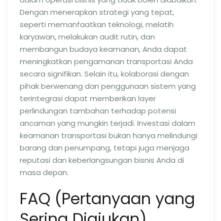
Dengan menerapkan strategi yang tepat,
seperti memanfaatkan teknologi, melatih
karyawan, melakukan audit rutin, dan
membangun budaya keamanan, Anda dapat
meningkatkan pengamanan transportasi Anda
secara signifikan. Selain itu, kolaborasi dengan
pihak berwenang dan penggunaan sistem yang
terintegrasi dapat memberikan layer
perlindungan tambahan terhadap potensi
ancaman yang mungkin terjadi. Investasi dalam
keamanan transportasi bukan hanya melindungi
barang dan penumpang, tetapi juga menjaga
reputasi dan keberlangsungan bisnis Anda di
masa depan.
FAQ (Pertanyaan yang
Sering Diajukan)