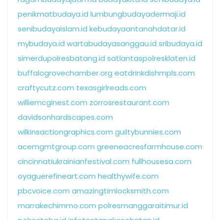
penikmatbudaya.id
lumbungbudayadermaji.id
senibudayaislam.id
kebudayaantanahdatar.id
mybudaya.id
wartabudayasanggau.id
sribudaya.id
simerdupolresbatang.id
satlantaspolresklaten.id
buffalogrovechamber.org
eatdrinkdishmpls.com
craftycutz.com
texasgirlreads.com
williemcginest.com
zorrosrestaurant.com
davidsonhardscapes.com
wilkinsactiongraphics.com
guiltybunnies.com
acemgmtgroup.com
greeneacresfarmhouse.com
cincinnatiukrainianfestival.com
fullhousesa.com
oyaguerefineart.com
healthywife.com
pbcvoice.com
amazingtimlocksmith.com
marrakechimmo.com
polresmanggaraitimur.id