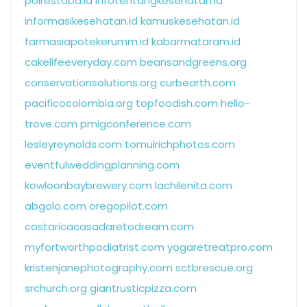
polrestoba.id
infotentangkesehatan.id
informasikesehatan.id
kamuskesehatan.id
farmasiapotekerumm.id
kabarmataram.id
cakelifeeveryday.com
beansandgreens.org
conservationsolutions.org
curbearth.com
pacificocolombia.org
topfoodish.com
hello-
trove.com
pmigconference.com
lesleyreynolds.com
tomulrichphotos.com
eventfulweddingplanning.com
kowloonbaybrewery.com
lachilenita.com
abgolo.com
oregopilot.com
costaricacasadaretodream.com
myfortworthpodiatrist.com
yogaretreatpro.com
kristenjanephotography.com
sctbrescue.org
srchurch.org
giantrusticpizza.com