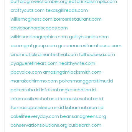
buffalogrovechamber.org
eatdrinkdishmpls.com
craftycutz.com
texasgirlreads.com
williemcginest.com
zorrosrestaurant.com
davidsonhardscapes.com
wilkinsactiongraphics.com
guiltybunnies.com
acemgmtgroup.com
greeneacresfarmhouse.com
cincinnatiukrainianfestival.com
fullhousesa.com
oyaguerefineart.com
healthywife.com
pbcvoice.com
amazingtimlocksmith.com
marrakechimmo.com
polresmanggaraitimur.id
polrestoba.id
infotentangkesehatan.id
informasikesehatan.id
kamuskesehatan.id
farmasiapotekerumm.id
kabarmataram.id
cakelifeeveryday.com
beansandgreens.org
conservationsolutions.org
curbearth.com