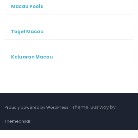
Macau Pools
Togel Macau
Keluaran Macau
|
Theme: Busiway by
Proudly powered by WordPress
.
Themeansar