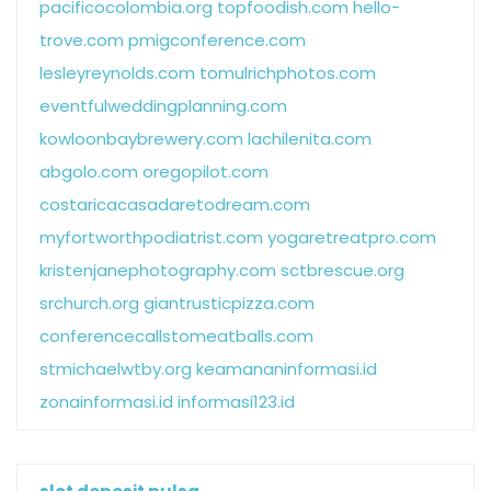
pacificocolombia.org
topfoodish.com
hello-
trove.com
pmigconference.com
lesleyreynolds.com
tomulrichphotos.com
eventfulweddingplanning.com
kowloonbaybrewery.com
lachilenita.com
abgolo.com
oregopilot.com
costaricacasadaretodream.com
myfortworthpodiatrist.com
yogaretreatpro.com
kristenjanephotography.com
sctbrescue.org
srchurch.org
giantrusticpizza.com
conferencecallstomeatballs.com
stmichaelwtby.org
keamananinformasi.id
zonainformasi.id
informasi123.id