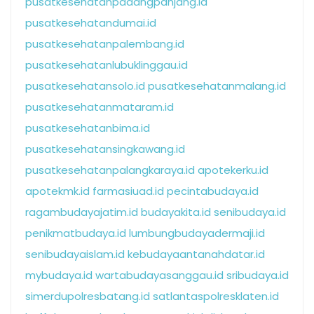
pusatkesehatanpadangpanjang.id
pusatkesehatandumai.id
pusatkesehatanpalembang.id
pusatkesehatanlubuklinggau.id
pusatkesehatansolo.id
pusatkesehatanmalang.id
pusatkesehatanmataram.id
pusatkesehatanbima.id
pusatkesehatansingkawang.id
pusatkesehatanpalangkaraya.id
apotekerku.id
apotekmk.id
farmasiuad.id
pecintabudaya.id
ragambudayajatim.id
budayakita.id
senibudaya.id
penikmatbudaya.id
lumbungbudayadermaji.id
senibudayaislam.id
kebudayaantanahdatar.id
mybudaya.id
wartabudayasanggau.id
sribudaya.id
simerdupolresbatang.id
satlantaspolresklaten.id