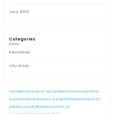
June 2025
Categories
Keamanan
Lalu Lintas
solusikesehatan.id
asuransikesehatansyariah.id
pusatkesehatanstore.id
pabrikalatkesehatan.id
perencanaandinaskesehatan.id