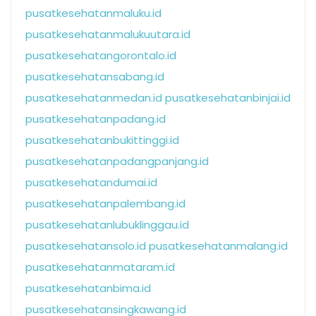
pusatkesehatanmaluku.id
pusatkesehatanmalukuutara.id
pusatkesehatangorontalo.id
pusatkesehatansabang.id
pusatkesehatanmedan.id
pusatkesehatanbinjai.id
pusatkesehatanpadang.id
pusatkesehatanbukittinggi.id
pusatkesehatanpadangpanjang.id
pusatkesehatandumai.id
pusatkesehatanpalembang.id
pusatkesehatanlubuklinggau.id
pusatkesehatansolo.id
pusatkesehatanmalang.id
pusatkesehatanmataram.id
pusatkesehatanbima.id
pusatkesehatansingkawang.id