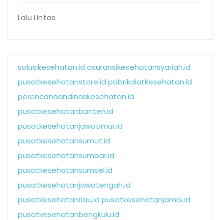
Lalu Lintas
solusikesehatan.id
asuransikesehatansyariah.id
pusatkesehatanstore.id
pabrikalatkesehatan.id
perencanaandinaskesehatan.id
pusatkesehatanbanten.id
pusatkesehatanjawatimur.id
pusatkesehatansumut.id
pusatkesehatansumbar.id
pusatkesehatansumsel.id
pusatkesehatanjawatengah.id
pusatkesehatanriau.id
pusatkesehatanjambi.id
pusatkesehatanbengkulu.id