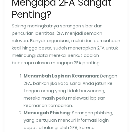
Mengapa 2FA Sangat
Penting?
Seiring meningkatnya serangan siber dan
pencurian identitas, 2FA menjadi semakin
relevan. Banyak organisasi, mulai dari perusahaan
kecil hingga besar, sudah menerapkan 2FA untuk
melindungi data mereka. Berikut adalah
beberapa alasan mengapa 2FA penting:
Menambah Lapisan Keamanan
: Dengan
2FA, bahkan jika kata sandi Anda jatuh ke
tangan orang yang tidak berwenang,
mereka masih perlu melewati lapisan
keamanan tambahan.
Mencegah Phishing
: Serangan phishing,
yang bertujuan mencuri informasi login,
dapat dihalangi oleh 2FA, karena