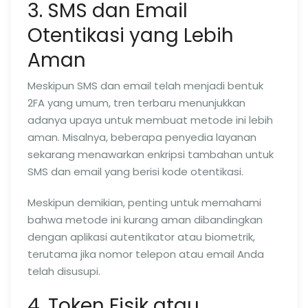
3. SMS dan Email
Otentikasi yang Lebih
Aman
Meskipun SMS dan email telah menjadi bentuk
2FA yang umum, tren terbaru menunjukkan
adanya upaya untuk membuat metode ini lebih
aman. Misalnya, beberapa penyedia layanan
sekarang menawarkan enkripsi tambahan untuk
SMS dan email yang berisi kode otentikasi.
Meskipun demikian, penting untuk memahami
bahwa metode ini kurang aman dibandingkan
dengan aplikasi autentikator atau biometrik,
terutama jika nomor telepon atau email Anda
telah disusupi.
4. Token Fisik atau