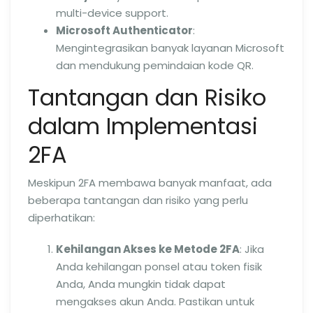
multi-device support.
Microsoft Authenticator
:
Mengintegrasikan banyak layanan Microsoft
dan mendukung pemindaian kode QR.
Tantangan dan Risiko
dalam Implementasi
2FA
Meskipun 2FA membawa banyak manfaat, ada
beberapa tantangan dan risiko yang perlu
diperhatikan:
Kehilangan Akses ke Metode 2FA
: Jika
Anda kehilangan ponsel atau token fisik
Anda, Anda mungkin tidak dapat
mengakses akun Anda. Pastikan untuk