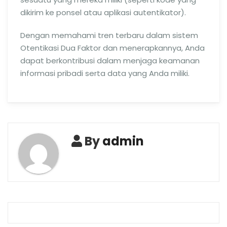
dikirim ke ponsel atau aplikasi autentikator).
Dengan memahami tren terbaru dalam sistem
Otentikasi Dua Faktor dan menerapkannya, Anda
dapat berkontribusi dalam menjaga keamanan
informasi pribadi serta data yang Anda miliki.
By
admin