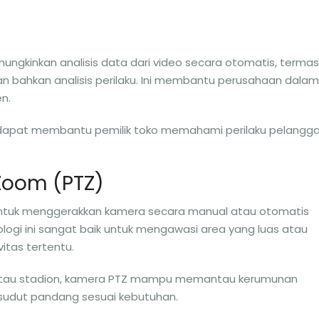
mungkinkan analisis data dari video secara otomatis, terma
an bahkan analisis perilaku. Ini membantu perusahaan dalam
n.
itik dapat membantu pemilik toko memahami perilaku pelangg
-Zoom (PTZ)
tuk menggerakkan kamera secara manual atau otomatis
logi ini sangat baik untuk mengawasi area yang luas atau
itas tertentu.
ra atau stadion, kamera PTZ mampu memantau kerumunan
sudut pandang sesuai kebutuhan.