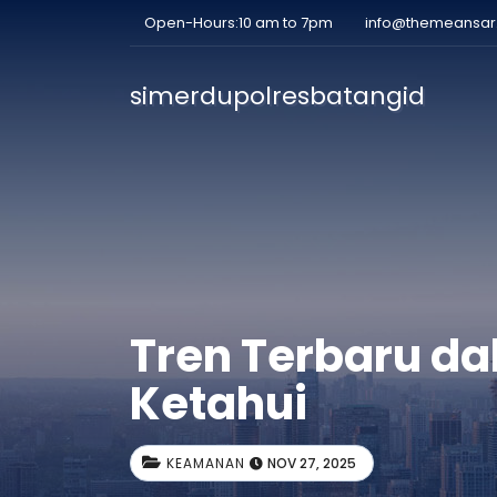
Open-Hours:10 am to 7pm
info@themeansa
simerdupolresbatangid
Tren Terbaru d
Ketahui
KEAMANAN
NOV 27, 2025