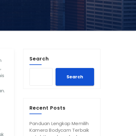
Search
n
,
is
Search
n.
Recent Posts
Panduan Lengkap Memilih
Kamera Bodycam Terbaik
ak