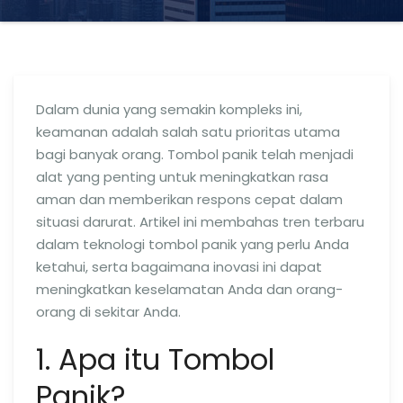
Dalam dunia yang semakin kompleks ini,
keamanan adalah salah satu prioritas utama
bagi banyak orang. Tombol panik telah menjadi
alat yang penting untuk meningkatkan rasa
aman dan memberikan respons cepat dalam
situasi darurat. Artikel ini membahas tren terbaru
dalam teknologi tombol panik yang perlu Anda
ketahui, serta bagaimana inovasi ini dapat
meningkatkan keselamatan Anda dan orang-
orang di sekitar Anda.
1. Apa itu Tombol
Panik?