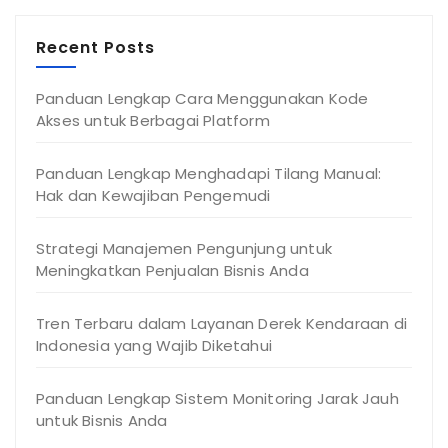
Recent Posts
Panduan Lengkap Cara Menggunakan Kode
Akses untuk Berbagai Platform
Panduan Lengkap Menghadapi Tilang Manual:
Hak dan Kewajiban Pengemudi
Strategi Manajemen Pengunjung untuk
Meningkatkan Penjualan Bisnis Anda
Tren Terbaru dalam Layanan Derek Kendaraan di
Indonesia yang Wajib Diketahui
Panduan Lengkap Sistem Monitoring Jarak Jauh
untuk Bisnis Anda