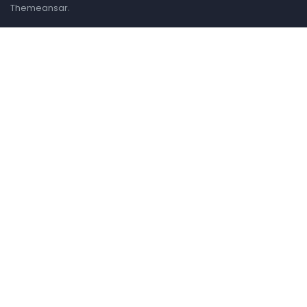
.
Themeansar