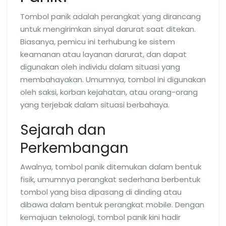
Tombol panik adalah perangkat yang dirancang
untuk mengirimkan sinyal darurat saat ditekan.
Biasanya, pemicu ini terhubung ke sistem
keamanan atau layanan darurat, dan dapat
digunakan oleh individu dalam situasi yang
membahayakan. Umumnya, tombol ini digunakan
oleh saksi, korban kejahatan, atau orang-orang
yang terjebak dalam situasi berbahaya.
Sejarah dan
Perkembangan
Awalnya, tombol panik ditemukan dalam bentuk
fisik, umumnya perangkat sederhana berbentuk
tombol yang bisa dipasang di dinding atau
dibawa dalam bentuk perangkat mobile. Dengan
kemajuan teknologi, tombol panik kini hadir