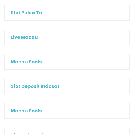
Slot Pulsa Tri
Live Macau
Macau Pools
Slot Deposit Indosat
Macau Pools