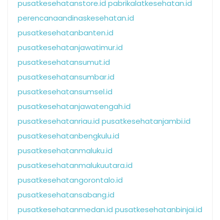
pusatkesehatanstore.id
pabrikalatkesehatan.id
perencanaandinaskesehatan.id
pusatkesehatanbanten.id
pusatkesehatanjawatimur.id
pusatkesehatansumut.id
pusatkesehatansumbar.id
pusatkesehatansumsel.id
pusatkesehatanjawatengah.id
pusatkesehatanriau.id
pusatkesehatanjambi.id
pusatkesehatanbengkulu.id
pusatkesehatanmaluku.id
pusatkesehatanmalukuutara.id
pusatkesehatangorontalo.id
pusatkesehatansabang.id
pusatkesehatanmedan.id
pusatkesehatanbinjai.id