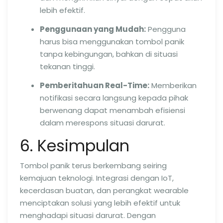
lebih efektif.
Penggunaan yang Mudah:
Pengguna
harus bisa menggunakan tombol panik
tanpa kebingungan, bahkan di situasi
tekanan tinggi.
Pemberitahuan Real-Time:
Memberikan
notifikasi secara langsung kepada pihak
berwenang dapat menambah efisiensi
dalam merespons situasi darurat.
6. Kesimpulan
Tombol panik terus berkembang seiring
kemajuan teknologi. Integrasi dengan IoT,
kecerdasan buatan, dan perangkat wearable
menciptakan solusi yang lebih efektif untuk
menghadapi situasi darurat. Dengan