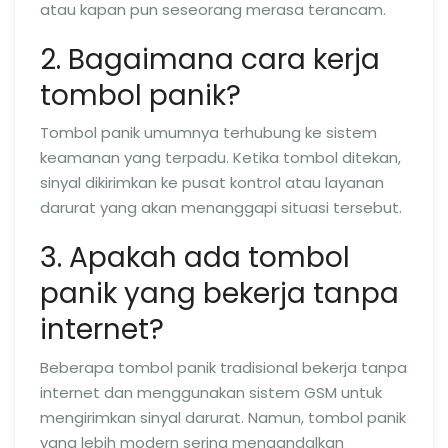
atau kapan pun seseorang merasa terancam.
2. Bagaimana cara kerja
tombol panik?
Tombol panik umumnya terhubung ke sistem
keamanan yang terpadu. Ketika tombol ditekan,
sinyal dikirimkan ke pusat kontrol atau layanan
darurat yang akan menanggapi situasi tersebut.
3. Apakah ada tombol
panik yang bekerja tanpa
internet?
Beberapa tombol panik tradisional bekerja tanpa
internet dan menggunakan sistem GSM untuk
mengirimkan sinyal darurat. Namun, tombol panik
yang lebih modern sering mengandalkan