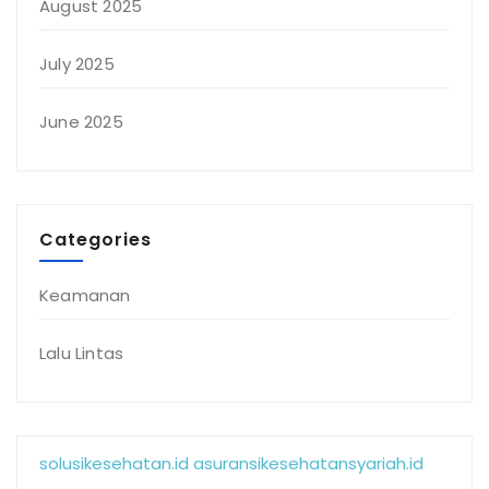
August 2025
July 2025
June 2025
Categories
Keamanan
Lalu Lintas
solusikesehatan.id
asuransikesehatansyariah.id