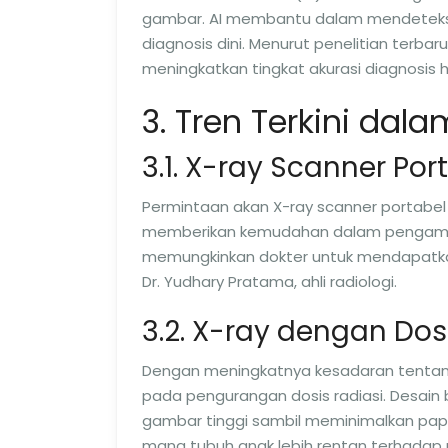
gambar. AI membantu dalam mendeteksi k
diagnosis dini. Menurut penelitian terbar
meningkatkan tingkat akurasi diagnosis 
3. Tren Terkini dal
3.1. X-ray Scanner Por
Permintaan akan X-ray scanner portabel 
memberikan kemudahan dalam pengambilan
memungkinkan dokter untuk mendapatka
Dr. Yudhary Pratama, ahli radiologi.
3.2. X-ray dengan Do
Dengan meningkatnya kesadaran tentan
pada pengurangan dosis radiasi. Desain 
gambar tinggi sambil meminimalkan paparan
mana tubuh anak lebih rentan terhadap r