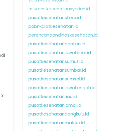
asuransikesehatansyariah.id
pusatkesehatanstore.id
pabrikalatkesehatan.id
perencanaandinaskesehatan.id
pusatkesehatanbanten.id
pusatkesehatanjawatimur.id
adi
pusatkesehatansumut.id
pusatkesehatansumbar.id
pusatkesehatansumsel.id
pusatkesehatanjawatengah.id
 X-
pusatkesehatanriau.id
pusatkesehatanjambi.id
pusatkesehatanbengkulu.id
pusatkesehatanmaluku.id