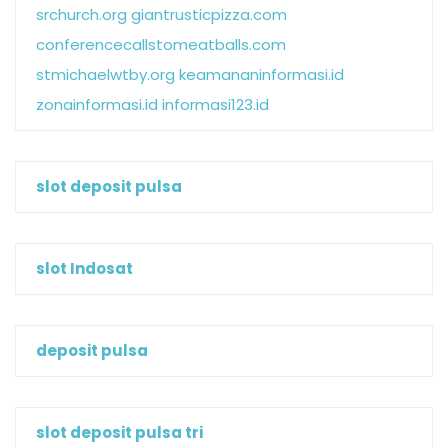
srchurch.org
giantrusticpizza.com
conferencecallstomeatballs.com
stmichaelwtby.org
keamananinformasi.id
zonainformasi.id
informasi123.id
slot deposit pulsa
slot Indosat
deposit pulsa
slot deposit pulsa tri