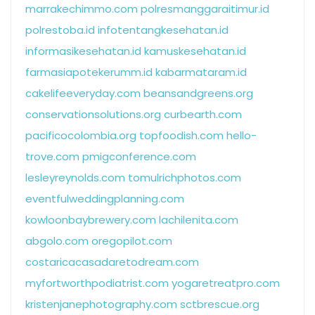
marrakechimmo.com
polresmanggaraitimur.id
polrestoba.id
infotentangkesehatan.id
informasikesehatan.id
kamuskesehatan.id
farmasiapotekerumm.id
kabarmataram.id
cakelifeeveryday.com
beansandgreens.org
conservationsolutions.org
curbearth.com
pacificocolombia.org
topfoodish.com
hello-
trove.com
pmigconference.com
lesleyreynolds.com
tomulrichphotos.com
eventfulweddingplanning.com
kowloonbaybrewery.com
lachilenita.com
abgolo.com
oregopilot.com
costaricacasadaretodream.com
myfortworthpodiatrist.com
yogaretreatpro.com
kristenjanephotography.com
sctbrescue.org