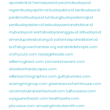
apotekmk.id
farmasiuad.id
pecintabudaya.id
ragambudayajatim.id
budayakita.id
senibudaya.id
penikmatbudaya.id
lumbungbudayadermaji.id
senibudayaislam.id
kebudayaantanahdatar.id
mybudaya.id
wartabudayasanggau.id
sribudaya.id
simerdupolresbatang.id
satlantaspolresklaten.id
buffalogrovechamber.org
eatdrinkdishmpls.com
craftycutz.com
texasgirlreads.com
williemcginest.com
zorrosrestaurant.com
davidsonhardscapes.com
wilkinsactiongraphics.com
guiltybunnies.com
acemgmtgroup.com
greeneacresfarmhouse.com
cincinnatiukrainianfestival.com
fullhousesa.com
oyaguerefineart.com
healthywife.com
pbcvoice.com
amazingtimlocksmith.com