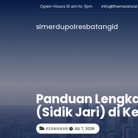
Open-Hours:10 am to 7pm
info@themeansa
simerdupolresbatangid
Panduan Lengka
(Sidik Jari) di 
KEAMANAN
JUL 7, 2026