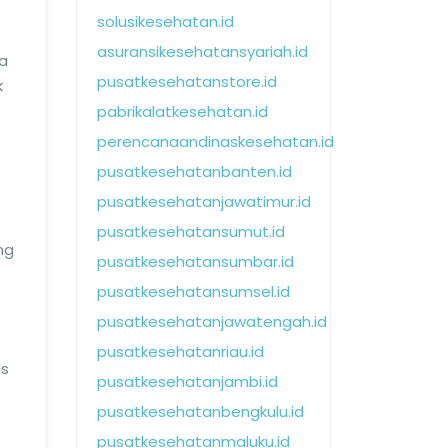
solusikesehatan.id
asuransikesehatansyariah.id
na
pusatkesehatanstore.id
k
pabrikalatkesehatan.id
perencanaandinaskesehatan.id
pusatkesehatanbanten.id
pusatkesehatanjawatimur.id
pusatkesehatansumut.id
ng
pusatkesehatansumbar.id
pusatkesehatansumsel.id
pusatkesehatanjawatengah.id
pusatkesehatanriau.id
is
pusatkesehatanjambi.id
pusatkesehatanbengkulu.id
pusatkesehatanmaluku.id