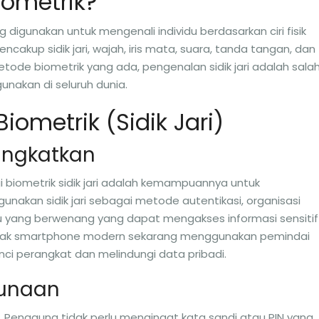
iometrik?
 digunakan untuk mengenali individu berdasarkan ciri fisik
mencakup sidik jari, wajah, iris mata, suara, tanda tangan, dan
tode biometrik yang ada, pengenalan sidik jari adalah sala
unakan di seluruh dunia.
iometrik (Sidik Jari)
ingkatkan
 biometrik sidik jari adalah kemampuannya untuk
kan sidik jari sebagai metode autentikasi, organisasi
 yang berwenang yang dapat mengakses informasi sensitif
anyak smartphone modern sekarang menggunakan pemindai
nci perangkat dan melindungi data pribadi.
unaan
ly. Pengguna tidak perlu mengingat kata sandi atau PIN yang